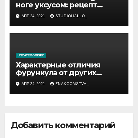
ноге уксусом: рецепт
приготовления
АПР 24, 2021
STUDIOHALLO_
компрессов и теста
UNCATEGORISED
Характерные отличия
фурункула от других
заболеваний
АПР 24, 2021
ZNAKCOMSTVA_
Добавить комментарий