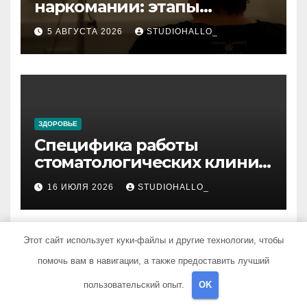
наркомании: этапы
детоксикации,
5 АВГУСТА 2026
STUDIOHALLO_
реабилитации и УБОД
ЗДОРОВЬЕ
Специфика работы
стоматологических клиник
в мегаполисе
16 ИЮЛЯ 2026
STUDIOHALLO_
Этот сайт использует куки-файлы и другие технологии, чтобы
помочь вам в навигации, а также предоставить лучший
ЗДОРОВЬЕ
пользовательский опыт.
OK
Методы устранения