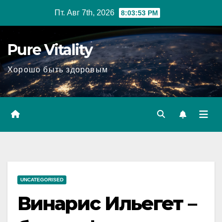
Перейти
Пт. Авг 7th, 2026
8:03:54 PM
к
содержимому
Pure Vitality
Хорошо быть здоровым
UNCATEGORISED
Винарис Ильегет –