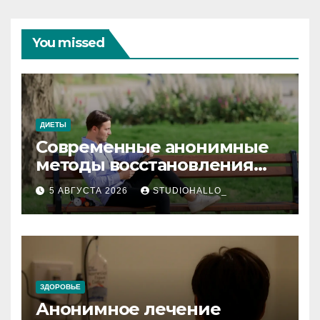
You missed
ДИЕТЫ
Современные анонимные
методы восстановления
при алкогольной
5 АВГУСТА 2026
STUDIOHALLO_
зависимости и
персональный подход
ЗДОРОВЬЕ
Анонимное лечение