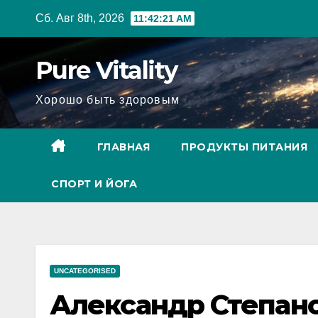
Перейти
Сб. Авг 8th, 2026
11:42:22 AM
к
содержимому
Pure Vitality
Хорошо быть здоровым
ГЛАВНАЯ
ПРОДУКТЫ ПИТАНИЯ
СПОРТ И ЙОГА
UNCATEGORISED
Александр Степан