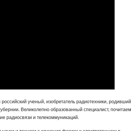
российский ученый, изобретатель радиотехники, родивший
 губернии. Великолепно образованный специалист, почитае
тие радиосвязи и телекоммуникаций.