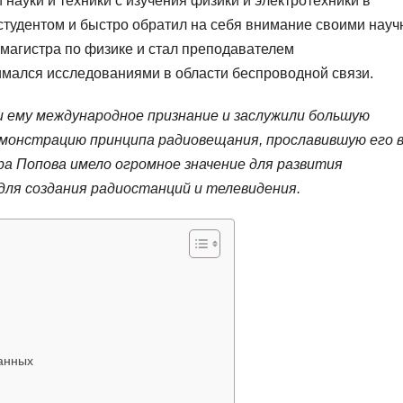
науки и техники с изучения физики и электротехники в
студентом и быстро обратил на себя внимание своими нау
 магистра по физике и стал преподавателем
нимался исследованиями в области беспроводной связи.
 ему международное признание и заслужили большую
демонстрацию принципа радиовещания, прославившую его 
а Попова имело огромное значение для развития
для создания радиостанций и телевидения.
анных