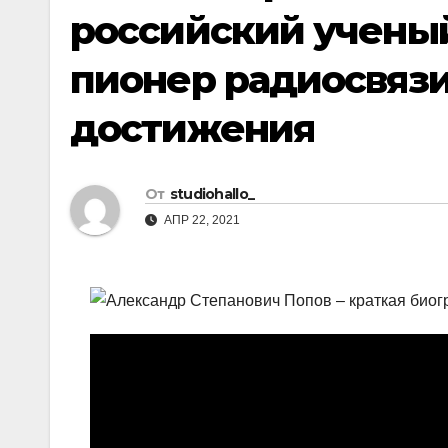
российский ученый
пионер радиосвязи
достижения
От
studiohallo_
АПР 22, 2021