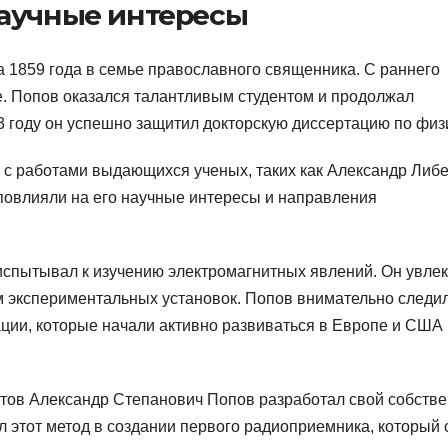
научные интересы
 1859 года в семье православного священника. С раннего
ке. Попов оказался талантливым студентом и продолжал
3 году он успешно защитил докторскую диссертацию по физ
 с работами выдающихся ученых, таких как Александр Либ
повлияли на его научные интересы и направления
испытывал к изучению электромагнитных явлений. Он увле
 экспериментальных установок. Попов внимательно следил
ии, которые начали активно развиваться в Европе и США
нтов Александр Степанович Попов разработал свой собств
 этот метод в создании первого радиоприемника, который 