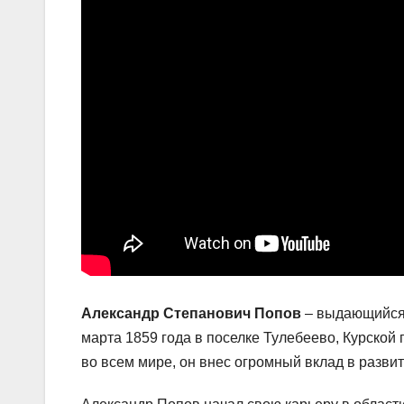
Александр Степанович Попов
– выдающийся 
марта 1859 года в поселке Тулебеево, Курской
во всем мире, он внес огромный вклад в разви