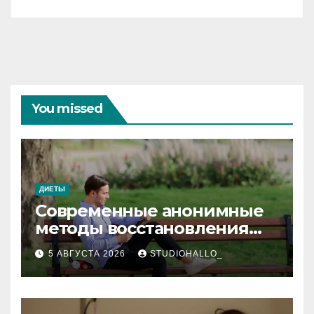
You missed
ДИЕТЫ
Современные анонимные
методы восстановления
при алкогольной
5 АВГУСТА 2026
STUDIOHALLO_
зависимости и
персональный подход