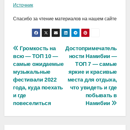
Источник
Спасибо за чтение материалов на нашем сайте
Навигация
Громкость на
Достопримечатель
всю — ТОП 10 —
ности Намибии —
по
самые ожидаемые
ТОП 7 — самые
записям
музыкальные
яркие и красивые
фестивали 2022
места для отдыха,
года, куда поехать
что увидеть и где
и где
побывать в
повеселиться
Намибии