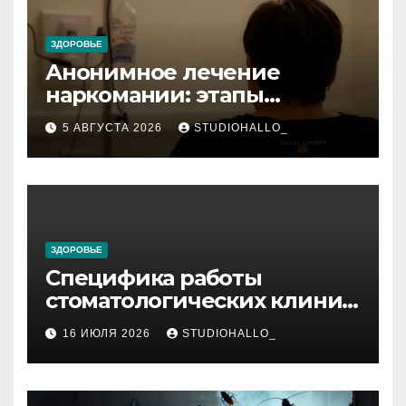
ЗДОРОВЬЕ
Анонимное лечение
наркомании: этапы
детоксикации,
5 АВГУСТА 2026
STUDIOHALLO_
реабилитации и УБОД
ЗДОРОВЬЕ
Специфика работы
стоматологических клиник
в мегаполисе
16 ИЮЛЯ 2026
STUDIOHALLO_