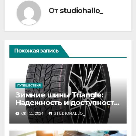
От
studiohallo_
Похожая запись
ПУТЕШЕСТВИЯ
Зимние шины Triangle:
Надежность и доступность
для зимних дорог
ОКТ 11, 2024
STUDIOHALLO_