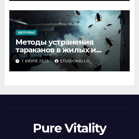
ЗДОРОВЬЕ
Методы устранения
тараканов в жилых и
нежилых помещениях
7 ИЮЛЯ 2026
STUDIOHALLO_
Pure Vitality