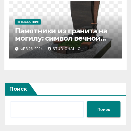
ПУТЕШЕСТВИЯ
Памятники из гранита на
могилу: символ вечной
памяти и уважения
ФЕВ 26, 2024
STUDIOHALLO_
Поиск
Поиск