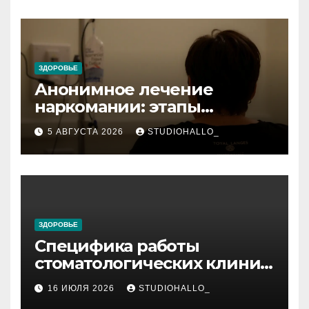
персональный подход
ЗДОРОВЬЕ
Анонимное лечение
наркомании: этапы
детоксикации,
5 АВГУСТА 2026
STUDIOHALLO_
реабилитации и УБОД
ЗДОРОВЬЕ
Специфика работы
стоматологических клиник
в мегаполисе
16 ИЮЛЯ 2026
STUDIOHALLO_