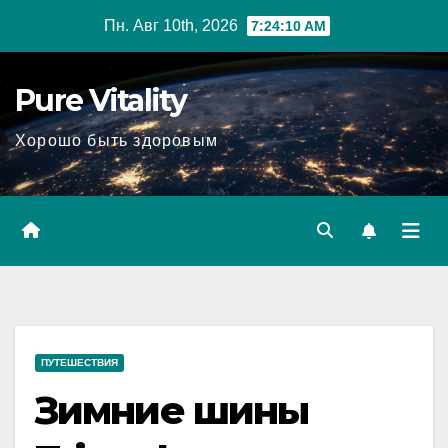
Перейти
Пн. Авг 10th, 2026
7:24:11 AM
к
содержимому
Pure Vitality
Хорошо быть здоровым
ПУТЕШЕСТВИЯ
Зимние шины