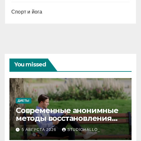
Спорт и йога
You missed
ДИЕТЫ
Современные анонимные
методы восстановления
при алкогольной
5 АВГУСТА 2026
STUDIOHALLO_
зависимости и