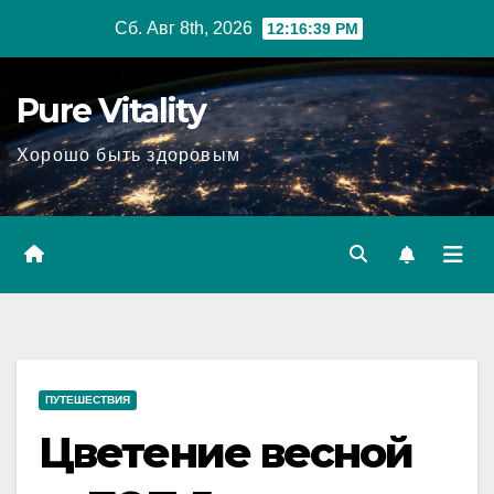
Перейти
Сб. Авг 8th, 2026
12:16:41 PM
к
содержимому
Pure Vitality
Хорошо быть здоровым
ПУТЕШЕСТВИЯ
Цветение весной