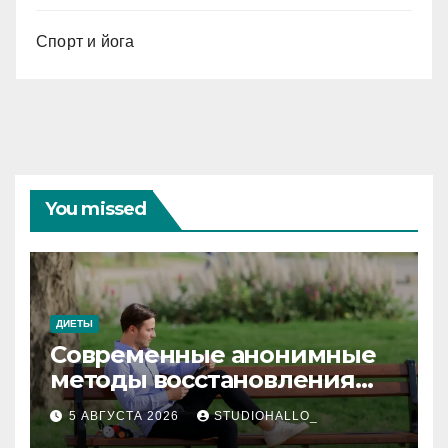
Спорт и йога
You missed
ДИЕТЫ
Современные анонимные
методы восстановления
при алкогольной
5 АВГУСТА 2026
STUDIOHALLO_
зависимости и