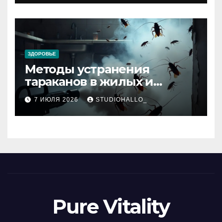
ЗДОРОВЬЕ
Методы устранения
тараканов в жилых и
нежилых помещениях
7 ИЮЛЯ 2026
STUDIOHALLO_
Pure Vitality