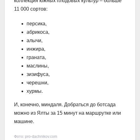
коллекция южных плодовых культур – больше
11 000 сортов:
персика,
абрикоса,
алычи,
инжира,
граната,
маслины,
зизифуса,
черешни,
хурмы.
И, конечно, миндаля. Добраться до ботсада
можно из Ялты за 15 минут на маршрутке или
машине.
Фото: pro-dachnikov.com