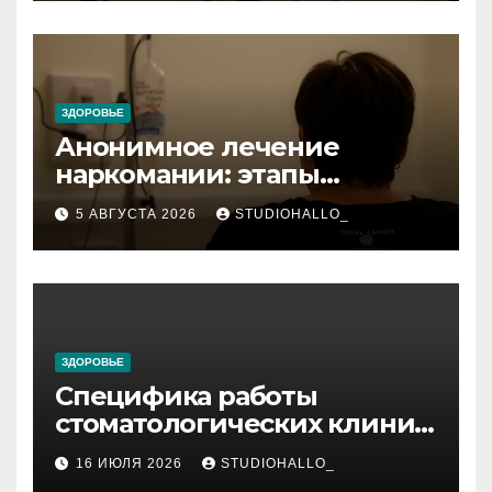
персональный подход
ЗДОРОВЬЕ
Анонимное лечение
наркомании: этапы
детоксикации,
5 АВГУСТА 2026
STUDIOHALLO_
реабилитации и УБОД
ЗДОРОВЬЕ
Специфика работы
стоматологических клиник
в мегаполисе
16 ИЮЛЯ 2026
STUDIOHALLO_