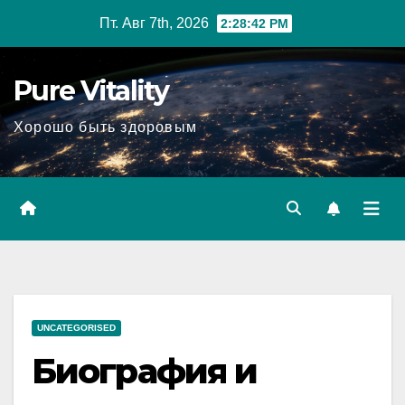
Перейти
Пт. Авг 7th, 2026
2:28:43 PM
к
содержимому
Pure Vitality
Хорошо быть здоровым
UNCATEGORISED
Биография и