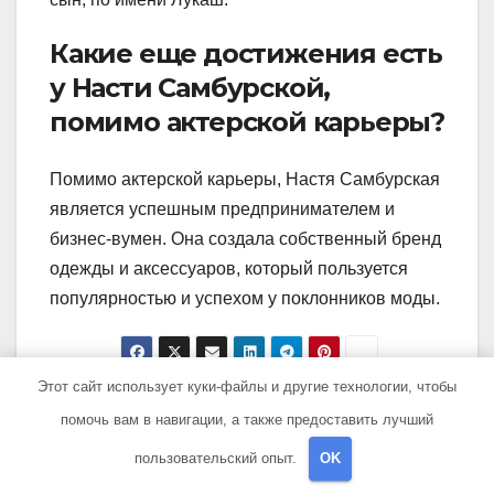
Какие еще достижения есть
у Насти Самбурской,
помимо актерской карьеры?
Помимо актерской карьеры, Настя Самбурская
является успешным предпринимателем и
бизнес-вумен. Она создала собственный бренд
одежды и аксессуаров, который пользуется
популярностью и успехом у поклонников моды.
Этот сайт использует куки-файлы и другие технологии, чтобы
Навигация
Соколовская
Алан Мамиев —
помочь вам в навигации, а также предоставить лучший
Янина — актриса с
биография,
по
пользовательский опыт.
OK
безупречной
достижения,