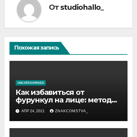
От
studiohallo_
Похожая запись
UNCATEGORISED
Как избавиться от
фурункул на лице: методы
лечения
АПР 24, 2021
ZNAKCOMSTVA_