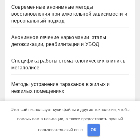
Современные анонимные методы
восстановления при алкогольной зависимости и
персональный подход
Анонимное лечение наркомании: этапы
детоксикации, реабилитации и УБОД
Специфика работы стоматологических клиник в
мегаполисе
Методы устранения тараканов в жилых и
нежилых помещениях
Сравнение садовых теплиц из поликарбоната
Этот сайт использует куки-файлы и другие технологии, чтобы
толщиной 4 и 6 мм
помочь вам в навигации, а также предоставить лучший
пользовательский опыт.
OK
Архив