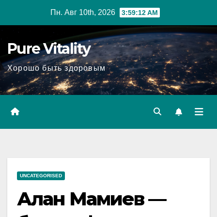
Перейти
Пн. Авг 10th, 2026
3:59:13 AM
к
содержимому
Pure Vitality
Хорошо быть здоровым
UNCATEGORISED
Алан Мамиев —