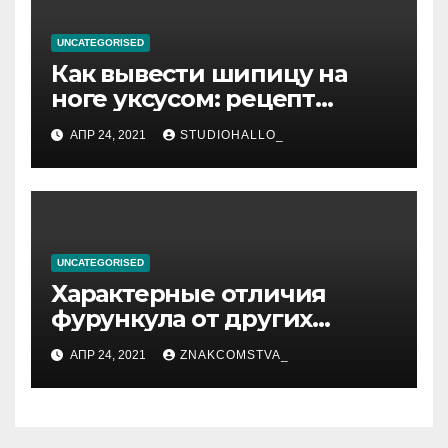
UNCATEGORISED
Как вывести шипицу на
ноге уксусом: рецепт
приготовления
АПР 24, 2021
STUDIOHALLO_
компрессов и теста
UNCATEGORISED
Характерные отличия
фурункула от других
заболеваний
АПР 24, 2021
ZNAKCOMSTVA_