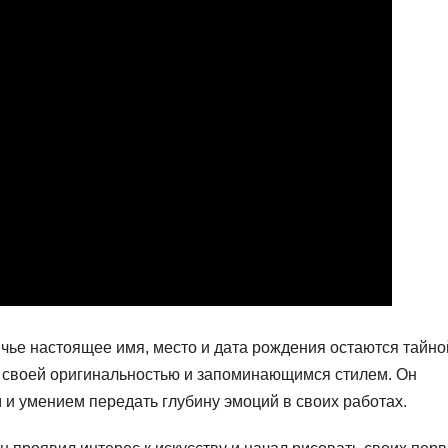
чье настоящее имя, место и дата рождения остаются тайно
 своей оригинальностью и запоминающимся стилем. Он
и умением передать глубину эмоций в своих работах.