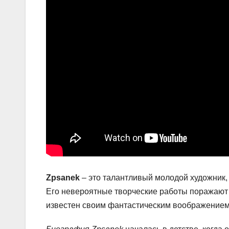
Zpsanek
– это талантливый молодой художник, 
Его невероятные творческие работы поражают
известен своим фантастическим воображением 