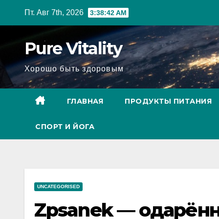
Перейти
Пт. Авг 7th, 2026
3:38:43 AM
к
содержимому
Pure Vitality
Хорошо быть здоровым
ГЛАВНАЯ
ПРОДУКТЫ ПИТАНИЯ
СПОРТ И ЙОГА
UNCATEGORISED
Zpsanek — одарён