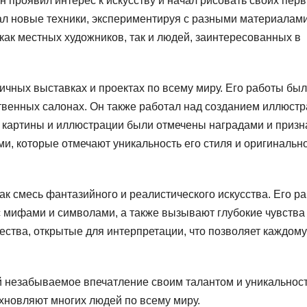
он проявил интерес к искусству и начал рисовать своих пер
л новые техники, экспериментируя с разными материалами
как местных художников, так и людей, заинтересованных в
ичных выставках и проектах по всему миру. Его работы бы
твенных салонах. Он также работал над созданием иллюст
го картины и иллюстрации были отмечены наградами и приз
ми, которые отмечают уникальность его стиля и оригинальн
к смесь фантазийного и реалистического искусства. Его р
с мифами и символами, а также вызывают глубокие чувства
ества, открытые для интерпретации, что позволяет каждому
й незабываемое впечатление своим талантом и уникальнос
хновляют многих людей по всему миру.