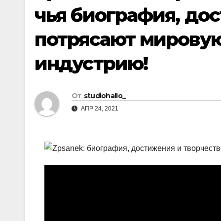
чья биография, до
потрясают мирову
индустрию!
От
studiohallo_
АПР 24, 2021