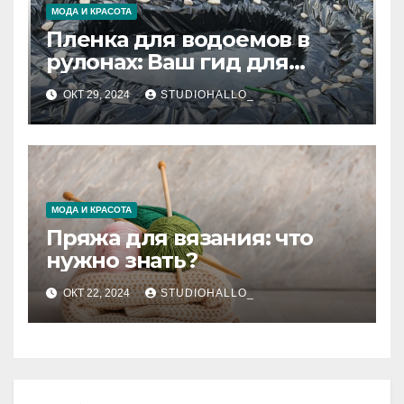
МОДА И КРАСОТА
Пленка для водоемов в
рулонах: Ваш гид для
выбора и применения
ОКТ 29, 2024
STUDIOHALLO_
МОДА И КРАСОТА
Пряжа для вязания: что
нужно знать?
ОКТ 22, 2024
STUDIOHALLO_