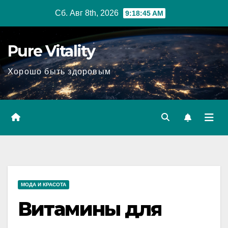
Перейти
Сб. Авг 8th, 2026
9:18:46 AM
к
содержимому
Pure Vitality
Хорошо быть здоровым
МОДА И КРАСОТА
Витамины для