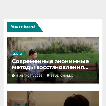
You missed
ДИЕТЫ
Современные анонимные
методы восстановления
при алкогольной
5 АВГУСТА 2026
STUDIOHALLO_
зависимости и
персональный подход