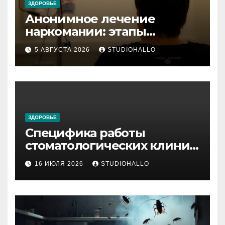
ЗДОРОВЬЕ
Анонимное лечение
наркомании: этапы
детоксикации,
5 АВГУСТА 2026
STUDIOHALLO_
реабилитации и УБОД
ЗДОРОВЬЕ
Специфика работы
стоматологических клиник
в мегаполисе
16 ИЮЛЯ 2026
STUDIOHALLO_