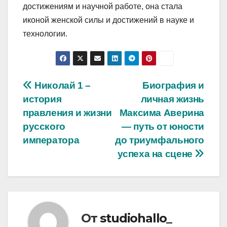
достижениям и научной работе, она стала
иконой женской силы и достижений в науке и
технологии.
Навигация
Николай 1 –
Биография и
история
личная жизнь
по
правления и жизни
Максима Аверина
записям
русского
— путь от юности
императора
до триумфального
успеха на сцене
От
studiohallo_