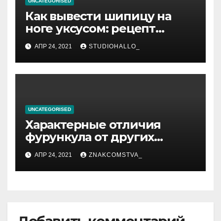
UNCATEGORISED
Как вывести шипицу на
ноге уксусом: рецепт
приготовления
АПР 24, 2021
STUDIOHALLO_
компрессов и теста
UNCATEGORISED
Характерные отличия
фурункула от других
заболеваний
АПР 24, 2021
ZNAKCOMSTVA_