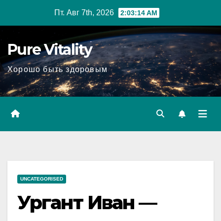
Перейти
Пт. Авг 7th, 2026
2:03:15 AM
к
содержимому
Pure Vitality
Хорошо быть здоровым
UNCATEGORISED
Ургант Иван —