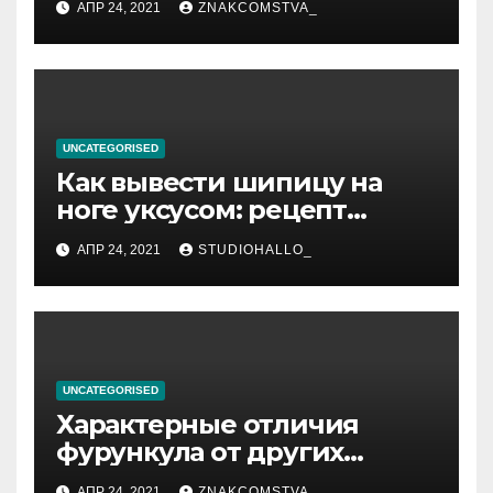
АПР 24, 2021
ZNAKCOMSTVA_
UNCATEGORISED
Как вывести шипицу на
ноге уксусом: рецепт
приготовления
АПР 24, 2021
STUDIOHALLO_
компрессов и теста
UNCATEGORISED
Характерные отличия
фурункула от других
заболеваний
АПР 24, 2021
ZNAKCOMSTVA_