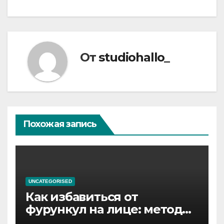
От
studiohallo_
Похожая запись
UNCATEGORISED
Как избавиться от
фурункул на лице: методы
лечения