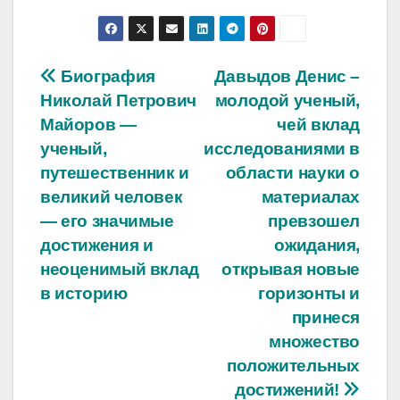
Навигация
Биография
Давыдов Денис –
Николай Петрович
молодой ученый,
по
Майоров —
чей вклад
записям
ученый,
исследованиями в
путешественник и
области науки о
великий человек
материалах
— его значимые
превзошел
достижения и
ожидания,
неоценимый вклад
открывая новые
в историю
горизонты и
принеся
множество
положительных
достижений!