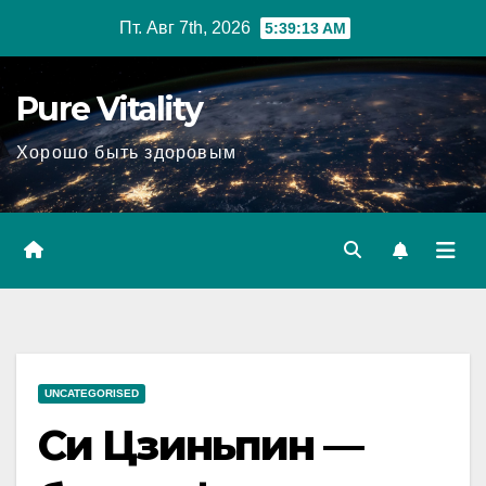
Перейти
Пт. Авг 7th, 2026
5:39:14 AM
к
содержимому
Pure Vitality
Хорошо быть здоровым
UNCATEGORISED
Си Цзиньпин —