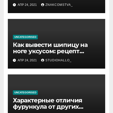
лечения
АПР 24, 2021
ZNAKCOMSTVA_
UNCATEGORISED
Как вывести шипицу на
ноге уксусом: рецепт
приготовления
АПР 24, 2021
STUDIOHALLO_
компрессов и теста
UNCATEGORISED
Характерные отличия
фурункула от других
заболеваний