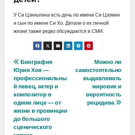
У Си Цзиньпина есть дочь по имени Си Цзомин
и сын по имени Си Хо. Детали о их личной
жизни также редко обсуждаются в СМИ.
Навигация
Биография
Можно ли
Юрия Хоя —
самостоятельно
по
профессиональны
выдавливать
записям
й певец, актер и
жировик и
композитор в
вероятность
одном лице — от
рецидива
жизни в провинции
до большого
сценического