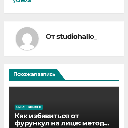
успеха
От
studiohallo_
Похожая запись
UNCATEGORISED
Как избавиться от
фурункул на лице: методы