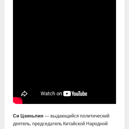
Си Цзиньпин
— выдающийся политический
деятель, председатель Китайской Народной