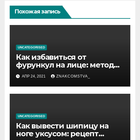
Похожая запись
UNCATEGORISED
Как избавиться от
фурункул на лице: методы
лечения
АПР 24, 2021
ZNAKCOMSTVA_
UNCATEGORISED
Как вывести шипицу на
ноге уксусом: рецепт