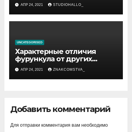
приготовления
АПР 24, 2021
STUDIOHALLO_
компрессов и теста
UNCATEGORISED
Характерные отличия
фурункула от других
заболеваний
АПР 24, 2021
ZNAKCOMSTVA_
Добавить комментарий
Для отправки комментария вам необходимо