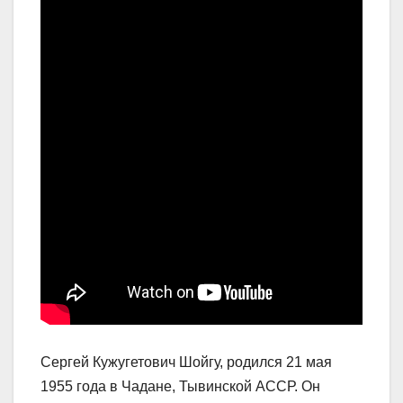
Сергей Кужугетович Шойгу, родился 21 мая
1955 года в Чадане, Тывинской АССР. Он