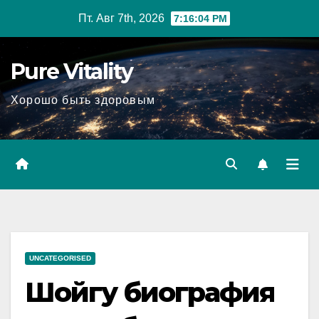
Перейти
Пт. Авг 7th, 2026
7:16:05 PM
к
содержимому
Pure Vitality
Хорошо быть здоровым
UNCATEGORISED
Шойгу биография