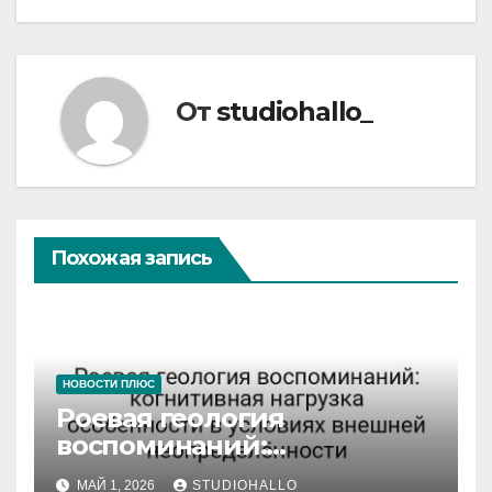
От
studiohallo_
Похожая запись
НОВОСТИ ПЛЮС
Роевая геология
воспоминаний:
когнитивная нагрузка
МАЙ 1, 2026
STUDIOHALLO_