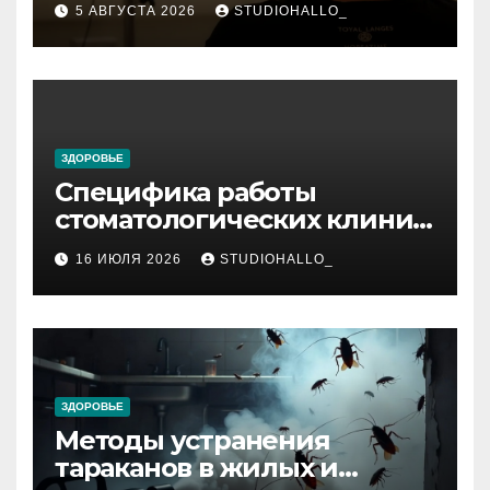
5 АВГУСТА 2026
STUDIOHALLO_
реабилитации и УБОД
ЗДОРОВЬЕ
Специфика работы
стоматологических клиник
в мегаполисе
16 ИЮЛЯ 2026
STUDIOHALLO_
ЗДОРОВЬЕ
Методы устранения
тараканов в жилых и