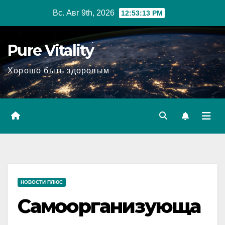
Перейти
Вс. Авг 9th, 2026
12:53:14 PM
к
содержимому
Pure Vitality
Хорошо быть здоровым
НОВОСТИ ПЛЮС
Самоорганизующа