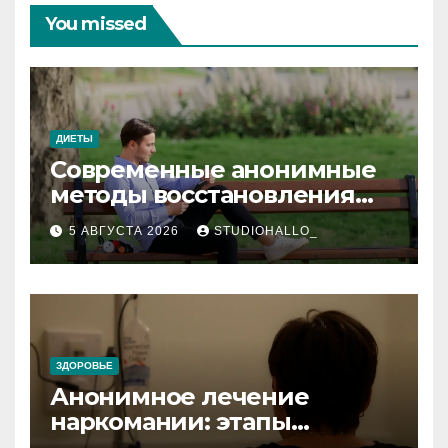
You missed
ДИЕТЫ
Современные анонимные
методы восстановления
при алкогольной
5 АВГУСТА 2026
STUDIOHALLO_
зависимости и
персональный подход
ЗДОРОВЬЕ
Анонимное лечение
наркомании: этапы
детоксикации,