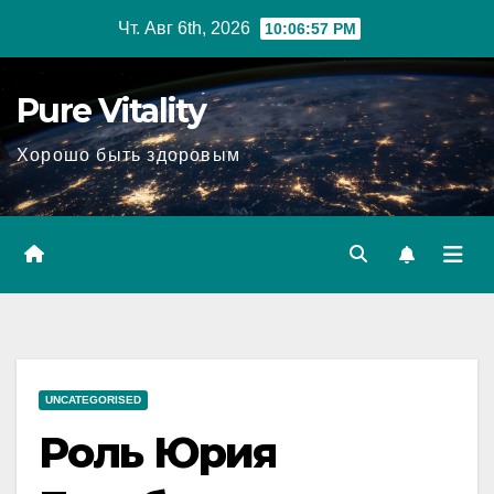
Перейти
Чт. Авг 6th, 2026
10:06:58 PM
к
содержимому
Pure Vitality
Хорошо быть здоровым
UNCATEGORISED
Роль Юрия