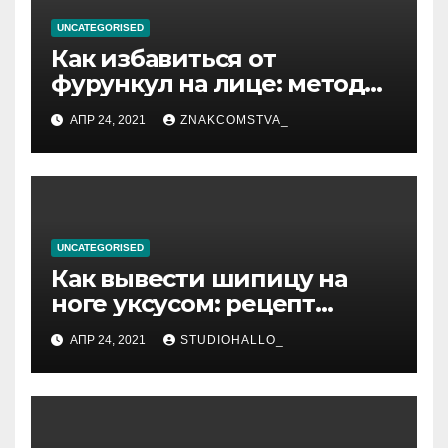
UNCATEGORISED
Как избавиться от
фурункул на лице: методы
лечения
АПР 24, 2021
ZNAKCOMSTVA_
UNCATEGORISED
Как вывести шипицу на
ноге уксусом: рецепт
приготовления
АПР 24, 2021
STUDIOHALLO_
компрессов и теста