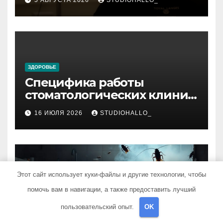
реабилитации и УБОД
ЗДОРОВЬЕ
Специфика работы
стоматологических клиник
в мегаполисе
16 ИЮЛЯ 2026
STUDIOHALLO_
Этот сайт использует куки-файлы и другие технологии, чтобы
ЗДОРОВЬЕ
помочь вам в навигации, а также предоставить лучший
Методы устранения
тараканов в жилых и
пользовательский опыт.
OK
нежилых помещениях