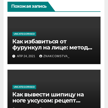
Похожая запись
UNCATEGORISED
Как избавиться от
фурункул на лице: методы
лечения
АПР 24, 2021
ZNAKCOMSTVA_
UNCATEGORISED
Как вывести шипицу на
ноге уксусом: рецепт
приготовления