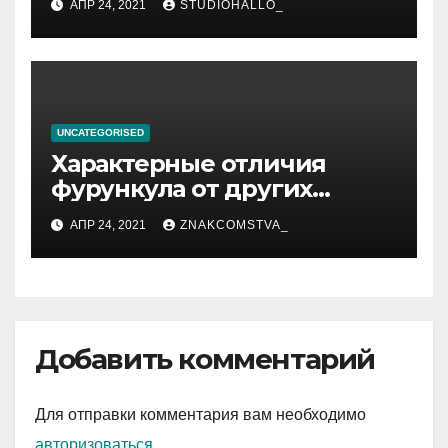
АПР 24, 2021
STUDIOHALLO_
компрессов и теста
UNCATEGORISED
Характерные отличия
фурункула от других
заболеваний
АПР 24, 2021
ZNAKCOMSTVA_
Добавить комментарий
Для отправки комментария вам необходимо
авторизоваться
.