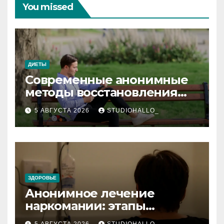
You missed
ДИЕТЫ
Современные анонимные
методы восстановления
при алкогольной
5 АВГУСТА 2026
STUDIOHALLO_
зависимости и
персональный подход
ЗДОРОВЬЕ
Анонимное лечение
наркомании: этапы
детоксикации,
5 АВГУСТА 2026
STUDIOHALLO_