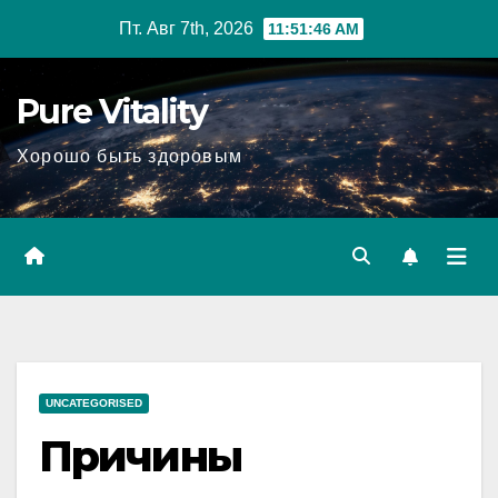
Перейти
Пт. Авг 7th, 2026
11:51:47 AM
к
содержимому
Pure Vitality
Хорошо быть здоровым
UNCATEGORISED
Причины