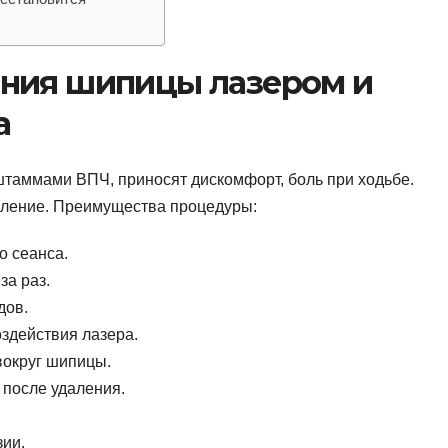
ния шипицы лазером и
а
таммами ВПЧ, приносят дискомфорт, боль при ходьбе.
аление. Преимущества процедуры:
о сеанса.
за раз.
дов.
здействия лазера.
вокруг шипицы.
 после удаления.
зии.