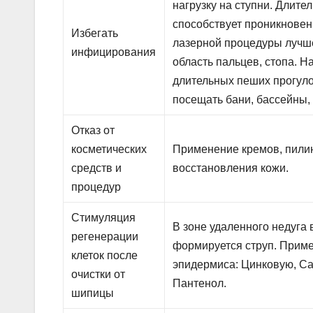
нагрузку на ступни. Длите
способствует проникновен
Избегать
лазерной процедуры лучше
инфицирования
область пальцев, стопа. Н
длительных пеших прогуло
посещать бани, бассейны,
Отказ от
косметических
Применение кремов, пили
средств и
восстановления кожи.
процедур
Стимуляция
В зоне удаленного недуга
регенерации
формируется струп. Прим
клеток после
эпидермиса: Цинковую, Са
очистки от
Пантенол.
шипицы