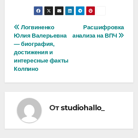
Навигация
Логвиненко
Расшифровка
Юлия Валерьевна
анализа на ВПЧ
по
— биография,
записям
достижения и
интересные факты
Колпино
От
studiohallo_