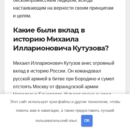
бескомпромиссным лидером, всегда
настаивающим на верности своим принципам
и целям.
Какие были вклад в
историю Михаила
Илларионовича Кутузова?
Михаил Илларионович Кутузов внес огромный
вклад в историю России. Он командовал
русской армией в битве при Бородино и сумел
отстоять Москву от французской армии
Наполеона Бонапарта. Кутузов также сыграл
Этот сайт использует куки-файлы и другие технологии, чтобы
ключевую роль в переговорах и подписании
Венского конгресса, который послужил
помочь вам в навигации, а также предоставить лучший
началом новой эпохи в международных
пользовательский опыт.
OK
отношениях. Его дипломатические способности