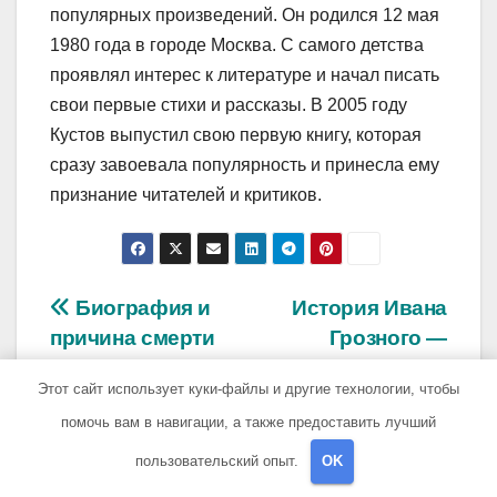
популярных произведений. Он родился 12 мая
1980 года в городе Москва. С самого детства
проявлял интерес к литературе и начал писать
свои первые стихи и рассказы. В 2005 году
Кустов выпустил свою первую книгу, которая
сразу завоевала популярность и принесла ему
признание читателей и критиков.
Навигация
Биография и
История Ивана
причина смерти
Грозного —
по
Хоя Юрия —
удивительно, как
Этот сайт использует куки-файлы и другие технологии, чтобы
записям
подробности на
разнообразна
помочь вам в навигации, а также предоставить лучший
Википедии
жизнь русского
монарха
пользовательский опыт.
OK