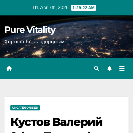
Перейти
Пт. Авг 7th, 2026
1:29:23 AM
к
содержимому
Pure Vitality
Хорошо быть здоровым
UNCATEGORISED
Кустов Валерий