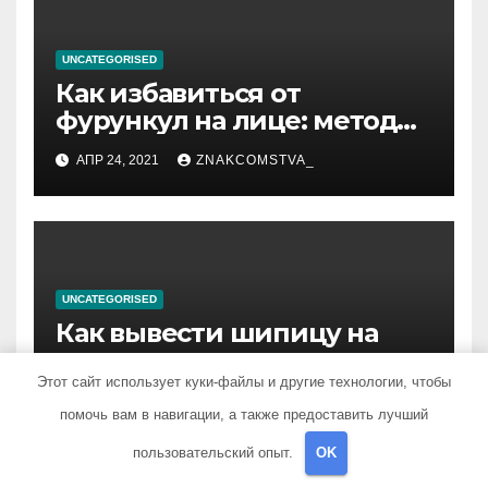
UNCATEGORISED
Как избавиться от
фурункул на лице: методы
лечения
АПР 24, 2021
ZNAKCOMSTVA_
UNCATEGORISED
Как вывести шипицу на
ноге уксусом: рецепт
приготовления
Этот сайт использует куки-файлы и другие технологии, чтобы
АПР 24, 2021
STUDIOHALLO_
компрессов и теста
помочь вам в навигации, а также предоставить лучший
пользовательский опыт.
OK