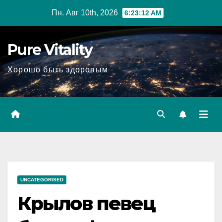
Перейти
Пн. Авг 10th, 2026
6:23:13 AM
к
содержимому
Pure Vitality
Хорошо быть здоровым
UNCATEGORISED
Крылов певец