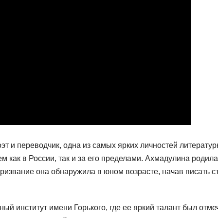
т и переводчик, одна из самых ярких личностей литератур
м как в России, так и за его пределами. Ахмадулина родила
призвание она обнаружила в юном возрасте, начав писать с
ный институт имени Горького, где ее яркий талант был отме