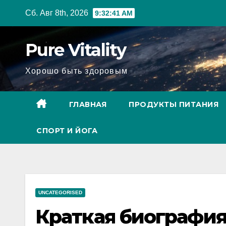
Перейти
Сб. Авг 8th, 2026
9:32:42 AM
к
содержимому
Pure Vitality
Хорошо быть здоровым
ГЛАВНАЯ
ПРОДУКТЫ ПИТАНИЯ
СПОРТ И ЙОГА
UNCATEGORISED
Краткая биография