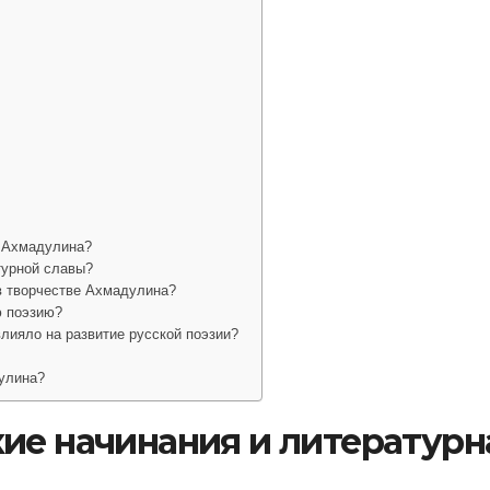
я Ахмадулина?
турной славы?
в творчестве Ахмадулина?
ю поэзию?
лияло на развитие русской поэзии?
улина?
ие начинания и литературн