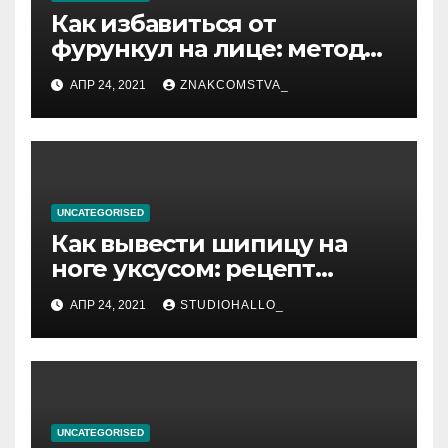
Как избавиться от
фурункул на лице: методы
лечения
АПР 24, 2021
ZNAKCOMSTVA_
UNCATEGORISED
Как вывести шипицу на
ноге уксусом: рецепт
приготовления
АПР 24, 2021
STUDIOHALLO_
компрессов и теста
UNCATEGORISED