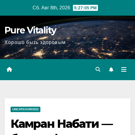
Перейти
Сб. Авг 8th, 2026
5:27:06 PM
к
содержимому
Pure Vitality
Хорошо быть здоровым
UNCATEGORISED
Камран Набати —