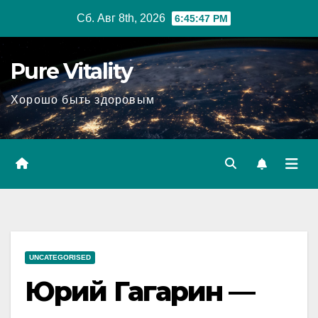
Перейти
Сб. Авг 8th, 2026
6:45:48 PM
к
содержимому
Pure Vitality
Хорошо быть здоровым
UNCATEGORISED
Юрий Гагарин —