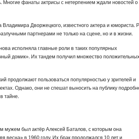
. Многие фанаты актрисы с нетерпением ждали новостей о
а Владимира Дворжецкого, известного актера и юмориста. 
азлучными партнерами не только на сцене, но и в жизни.
ова исполняла главные роли в таких популярных
очный домик». Их тандем получил множество положительны
ий продолжают пользоваться популярностью у зрителей и
ектах. Однако, они не спешат выносить на публику подробн
в тайне.
м мужем был актёр Алексей Баталов, с которым она
 весна» в 1960 году. Их брак продолжался 10 лет и