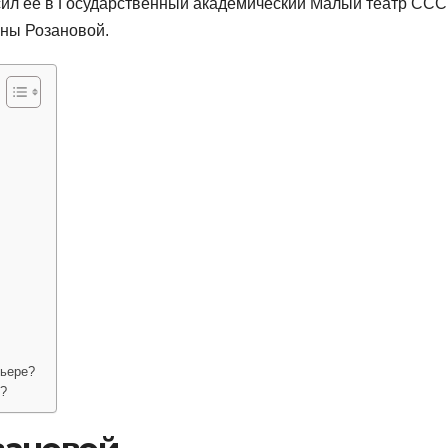
ил её в Государственный академический Малый театр ССС
ины Розановой.
рьере?
й?