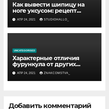
Как вывести шипицу на
ноге уксусом: рецепт
приготовления
АПР 24, 2021
STUDIOHALLO_
компрессов и теста
UNCATEGORISED
Характерные отличия
фурункула от других
заболеваний
АПР 24, 2021
ZNAKCOMSTVA_
Добавить комментарий