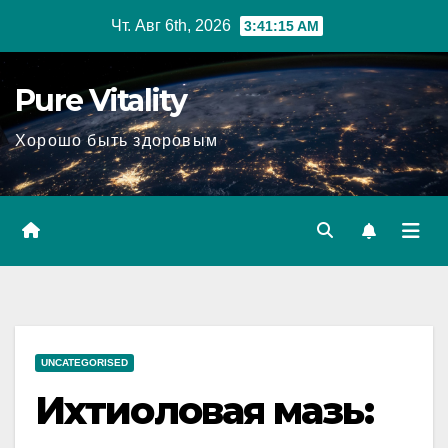
Перейти
Чт. Авг 6th, 2026
3:41:16 AM
к
содержимому
Pure Vitality
Хорошо быть здоровым
UNCATEGORISED
Ихтиоловая мазь: