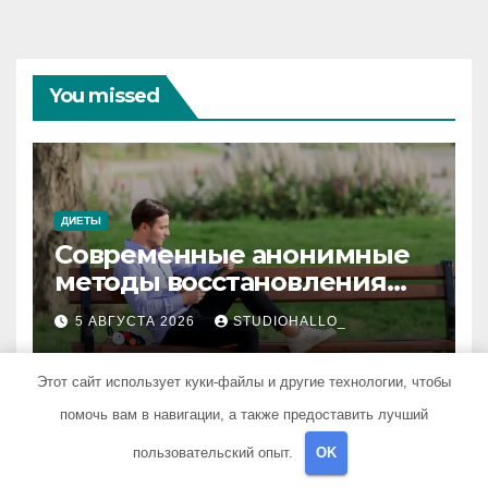
You missed
ДИЕТЫ
Современные анонимные
методы восстановления
при алкогольной
5 АВГУСТА 2026
STUDIOHALLO_
зависимости и
персональный подход
Этот сайт использует куки-файлы и другие технологии, чтобы
помочь вам в навигации, а также предоставить лучший
пользовательский опыт.
OK
ЗДОРОВЬЕ