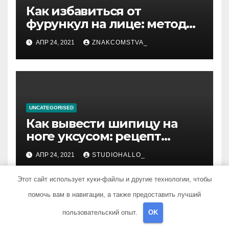
Как избавиться от
фурункул на лице: методы
лечения
АПР 24, 2021
ZNAKCOMSTVA_
UNCATEGORISED
Как вывести шипицу на
ноге уксусом: рецепт
приготовления
АПР 24, 2021
STUDIOHALLO_
компрессов и теста
Этот сайт использует куки-файлы и другие технологии, чтобы
помочь вам в навигации, а также предоставить лучший
пользовательский опыт.
OK
UNCATEGORISED