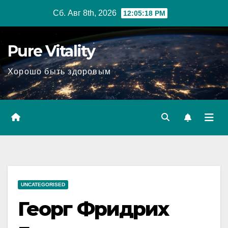
Перейти
Сб. Авг 8th, 2026
12:05:19 PM
к
содержимому
Pure Vitality
Хорошо быть здоровым
UNCATEGORISED
Георг Фридрих