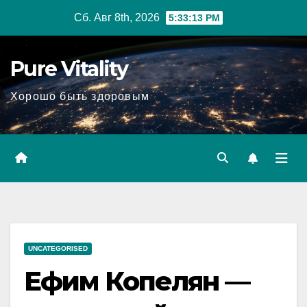
Перейти
Сб. Авг 8th, 2026
5:33:14 PM
к
содержимому
Pure Vitality
Хорошо быть здоровым
UNCATEGORISED
Ефим Копелян —