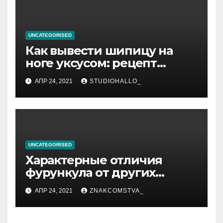
UNCATEGORISED
Как вывести шипицу на
ноге уксусом: рецепт
приготовления
АПР 24, 2021
STUDIOHALLO_
компрессов и теста
UNCATEGORISED
Характерные отличия
фурункула от других
заболеваний
АПР 24, 2021
ZNAKCOMSTVA_