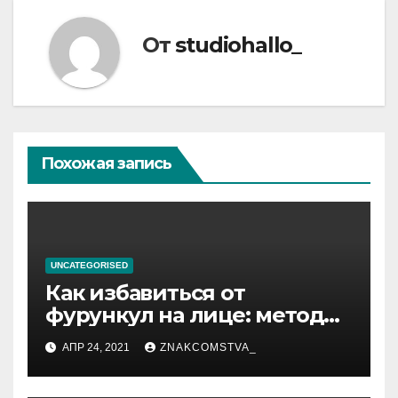
От
studiohallo_
Похожая запись
UNCATEGORISED
Как избавиться от
фурункул на лице: методы
лечения
АПР 24, 2021
ZNAKCOMSTVA_