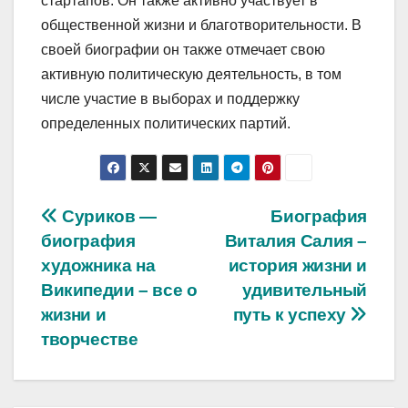
стартапов. Он также активно участвует в
общественной жизни и благотворительности. В
своей биографии он также отмечает свою
активную политическую деятельность, в том
числе участие в выборах и поддержку
определенных политических партий.
Навигация
Суриков —
Биография
биография
Виталия Салия –
по
художника на
история жизни и
записям
Википедии – все о
удивительный
жизни и
путь к успеху
творчестве