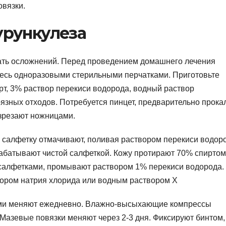
вязки.
урункулеза
ать осложнений. Перед проведением домашнего лечения
тесь одноразовыми стерильными перчатками. Приготовьте
рт, 3% раствор перекиси водорода, водный раствор
рязных отходов. Потребуется пинцет, предварительно прока
азрезают ножницами.
 салфетку отмачивают, поливая раствором перекиси водор
абатывают чистой салфеткой. Кожу протирают 70% спиртом
 салфетками, промывают раствором 1% перекиси водорода.
вором натрия хлорида или водным раствором Х
ками меняют ежедневно. Влажно-высыхающие компрессы
Мазевые повязки меняют через 2-3 дня. Фиксируют бинтом,