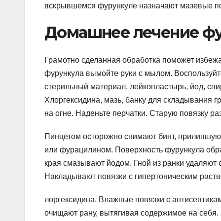
вскрывшемся фурункуле назначают мазевые по
Домашнее лечение ф
Грамотно сделанная обработка поможет избеж
фурункула вымойте руки с мылом. Воспользуй
стерильный материал, лейкопластырь, йод, спи
Хлоргексидина, мазь, банку для складывания г
на огне. Наденьте перчатки. Старую повязку р
Пинцетом осторожно снимают бинт, прилипшую
или фурацилином. Поверхность фурункула обр
края смазывают йодом. Гной из ранки удаляют
Накладывают повязки с гипертоническим раст
лоргексидина. Влажные повязки с антисепти
очищают рану, вытягивая содержимое на себя. 