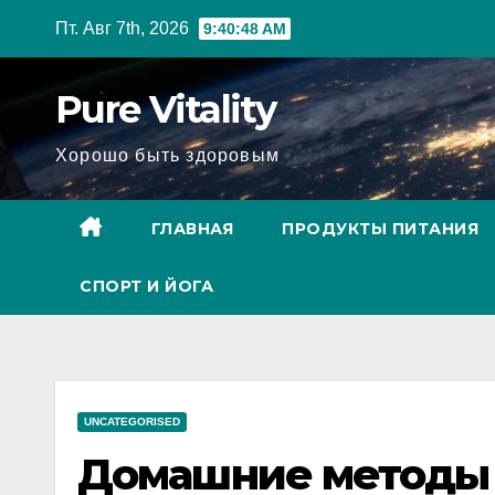
Перейти
Пт. Авг 7th, 2026
9:40:49 AM
к
содержимому
Pure Vitality
Хорошо быть здоровым
ГЛАВНАЯ
ПРОДУКТЫ ПИТАНИЯ
СПОРТ И ЙОГА
UNCATEGORISED
Домашние методы 