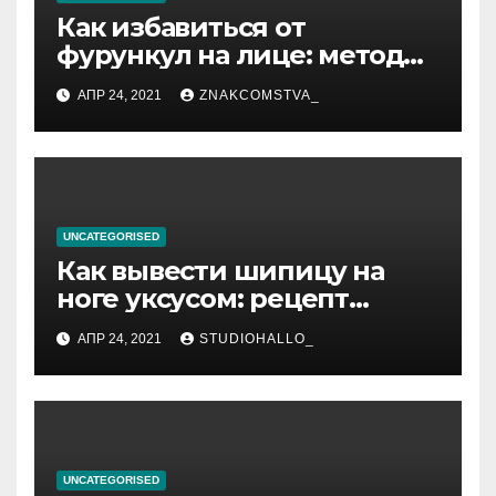
Как избавиться от
фурункул на лице: методы
лечения
АПР 24, 2021
ZNAKCOMSTVA_
UNCATEGORISED
Как вывести шипицу на
ноге уксусом: рецепт
приготовления
АПР 24, 2021
STUDIOHALLO_
компрессов и теста
UNCATEGORISED