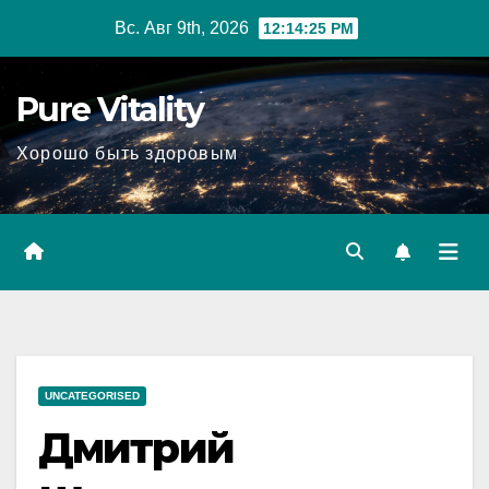
Перейти
Вс. Авг 9th, 2026
12:14:26 PM
к
содержимому
Pure Vitality
Хорошо быть здоровым
UNCATEGORISED
Дмитрий