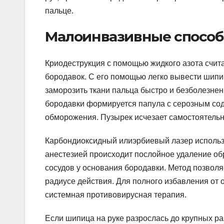
пальце.
Малоинвазивные спосо
Криодеструкция с помощью жидкого азота счи
бородавок. С его помощью легко вывести шипи
заморозить ткани пальца быстро и безболезнен
бородавки формируется папула с серозным сод
обморожения. Пузырек исчезает самостоятельно
Карбондиоксидный илиэрбиевый лазер использу
анестезией происходит послойное удаление о
сосудов у основания бородавки. Метод позволя
радиусе действия. Для полного избавления от 
системная противовирусная терапия.
Если шипица на руке разрослась до крупных ра