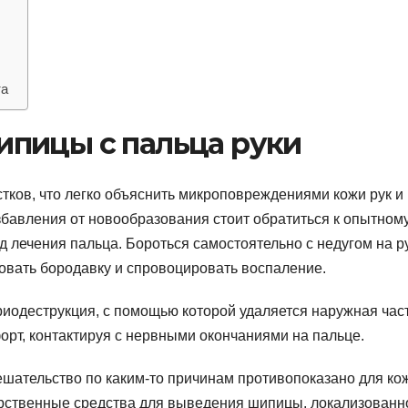
та
пицы с пальца руки
тков, что легко объяснить микроповреждениями кожи рук и
авления от новообразования стоит обратиться к опытном
 лечения пальца. Бороться самостоятельно с недугом на р
овать бородавку и спровоцировать воспаление.
одеструкция, с помощью которой удаляется наружная част
рт, контактируя с нервными окончаниями на пальце.
ешательство по каким-то причинам противопоказано для ко
арственные средства для выведения шипицы, локализованн