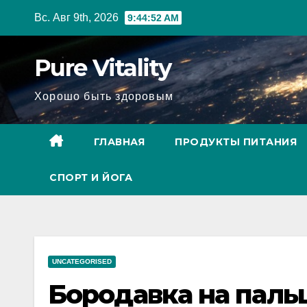
Перейти
Вс. Авг 9th, 2026
9:44:53 AM
к
содержимому
Pure Vitality
Хорошо быть здоровым
ГЛАВНАЯ
ПРОДУКТЫ ПИТАНИЯ
СПОРТ И ЙОГА
UNCATEGORISED
Бородавка на пальц