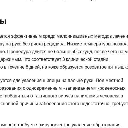
бы
тается эффективным среди малоинвазивных методов лечен
цу на руке без риска рецидива. Низкие температуры позво
но. Процедура длится не больше 50 секунд, после чего на 
ержимым, что соответствует 3 клинической стадии
 в течение 8 дней, на коже образуется розоватое пятнышко
ется для удаления шипицы на пальце руки. Под местной
бразования с одновременным «запаиванием» кровеносных
ет избавиться от активного вируса папилломы человека в
основной причины заболевания этого недостаточно, требуе
змеров, требуется хирургическое удаление образования.