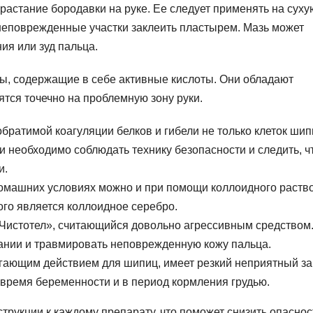
астание бородавки на руке. Ее следует применять на суху
неповрежденные участки заклеить пластырем. Мазь может
я или зуд пальца.
ры, содержащие в себе активные кислоты. Они обладают
ся точечно на проблемную зону руки.
братимой коагуляции белков и гибели не только клеток шип
ии необходимо соблюдать технику безопасности и следить, 
и.
домашних условиях можно и при помощи коллоидного раств
го является коллоидное серебро.
Чистотел», считающийся довольно агрессивным средством
вании и травмировать неповрежденную кожу пальца.
ающим действием для шипиц, имеет резкий неприятный за
 время беременности и в период кормления грудью.
рукции к каждому препарату, что поможет снизить опаснос