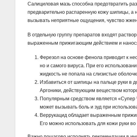
Салициловая мазь способна предотвратить разр
предварительно распаренную кожу шипицы, а 
вызывать неприятные ощущения, чувство жжени
В отдельную группу препаратов входят раство
выраженным прижигающим действием и наносят
Ферезол на основе фенола приводит к нео
но и самого вируса. При его использован
жидкость не попала на слизистые оболочк
Избавиться от шипицы на пальце руки в 
Аргоники, действующим веществом которо
Популярным средством является «Супер 
может вызывать боль и зуд при использо
Веррукацид обладает выраженным прижиг
Его можно использовать для кожи руки во
Важно пошагово исполнять рекомендации в инст