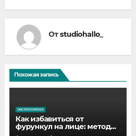
От
studiohallo_
Похожая запись
UNCATEGORISED
Как избавиться от
фурункул на лице: методы
лечения