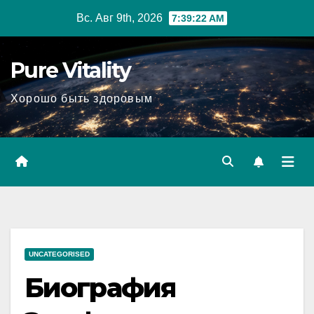
Перейти
Вс. Авг 9th, 2026
7:39:23 AM
к
содержимому
Pure Vitality
Хорошо быть здоровым
UNCATEGORISED
Биография