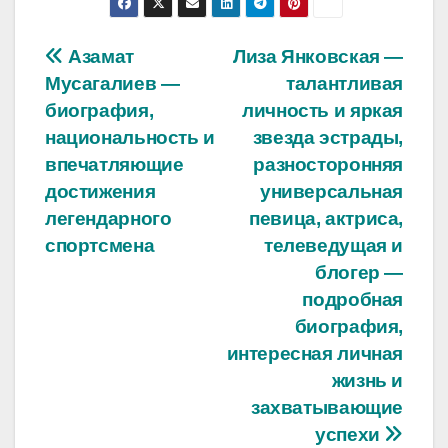
Навигация
Азамат
Лиза Янковская —
Мусагалиев —
талантливая
по
биография,
личность и яркая
записям
национальность и
звезда эстрады,
впечатляющие
разносторонняя
достижения
универсальная
легендарного
певица, актриса,
спортсмена
телеведущая и
блогер —
подробная
биография,
интересная личная
жизнь и
захватывающие
успехи