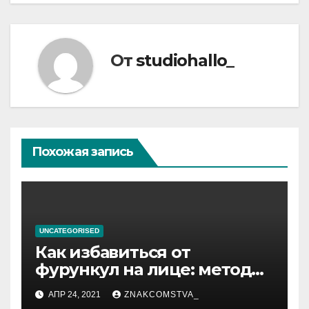
От
studiohallo_
Похожая запись
UNCATEGORISED
Как избавиться от
фурункул на лице: методы
лечения
АПР 24, 2021
ZNAKCOMSTVA_