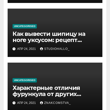
UNCATEGORISED
Как вывести шипицу на
ноге уксусом: рецепт
приготовления
АПР 24, 2021
STUDIOHALLO_
компрессов и теста
UNCATEGORISED
Характерные отличия
фурункула от других
заболеваний
АПР 24, 2021
ZNAKCOMSTVA_