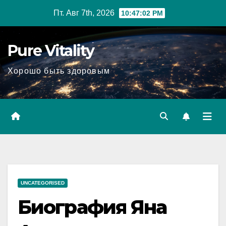
Перейти
Пт. Авг 7th, 2026
10:47:03 PM
к
содержимому
Pure Vitality
Хорошо быть здоровым
UNCATEGORISED
Биография Яна