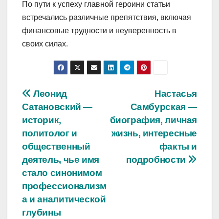
По пути к успеху главной героини статьи
встречались различные препятствия, включая
финансовые трудности и неуверенность в
своих силах.
Навигация
Леонид
Настасья
Сатановский —
Самбурская —
по
историк,
биография, личная
записям
политолог и
жизнь, интересные
общественный
факты и
деятель, чье имя
подробности
стало синонимом
профессионализм
а и аналитической
глубины