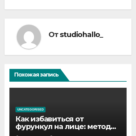
От
studiohallo_
Похожая запись
UNCATEGORISED
Как избавиться от
фурункул на лице: методы
лечения