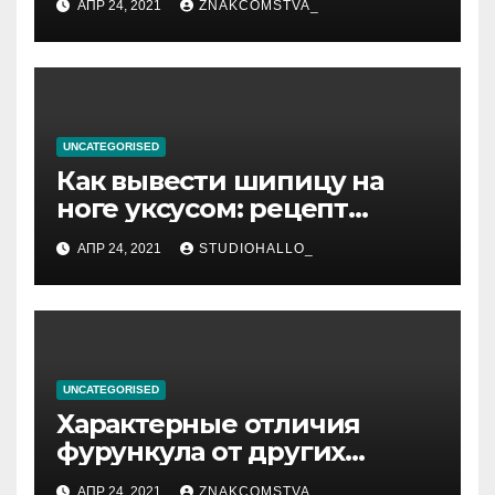
АПР 24, 2021
ZNAKCOMSTVA_
UNCATEGORISED
Как вывести шипицу на
ноге уксусом: рецепт
приготовления
АПР 24, 2021
STUDIOHALLO_
компрессов и теста
UNCATEGORISED
Характерные отличия
фурункула от других
заболеваний
АПР 24, 2021
ZNAKCOMSTVA_