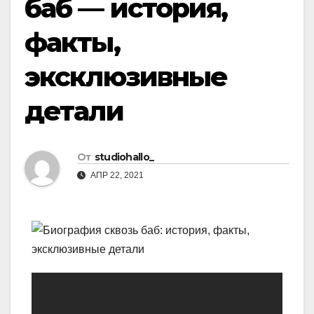
баб — история,
факты,
эксклюзивные
детали
От
studiohallo_
АПР 22, 2021