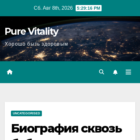
Перейти
Сб. Авг 8th, 2026
5:29:17 PM
к
содержимому
Pure Vitality
Хорошо быть здоровым
UNCATEGORISED
Биография сквозь