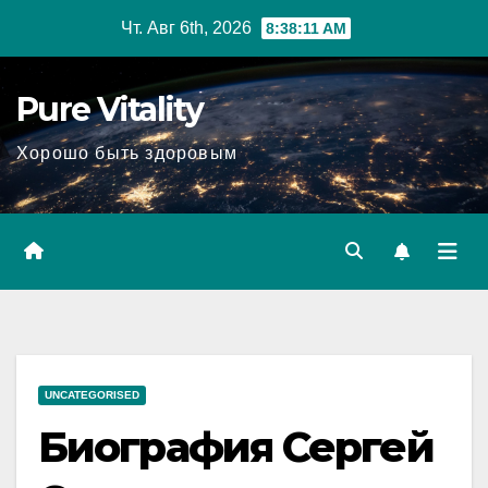
Перейти
Чт. Авг 6th, 2026
8:38:12 AM
к
содержимому
Pure Vitality
Хорошо быть здоровым
UNCATEGORISED
Биография Сергей