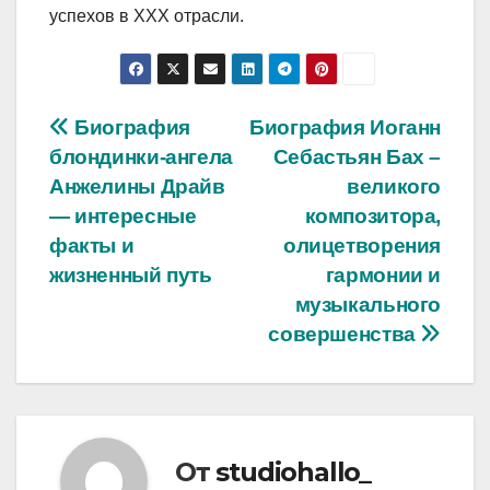
успехов в XXX отрасли.
Навигация
Биография
Биография Иоганн
блондинки-ангела
Себастьян Бах –
по
Анжелины Драйв
великого
записям
— интересные
композитора,
факты и
олицетворения
жизненный путь
гармонии и
музыкального
совершенства
От
studiohallo_