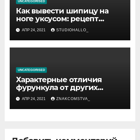
UNCATEGORISED
Как вывести шипицу на
ноге уксусом: рецепт
приготовления
АПР 24, 2021
STUDIOHALLO_
компрессов и теста
UNCATEGORISED
Характерные отличия
фурункула от других
заболеваний
АПР 24, 2021
ZNAKCOMSTVA_