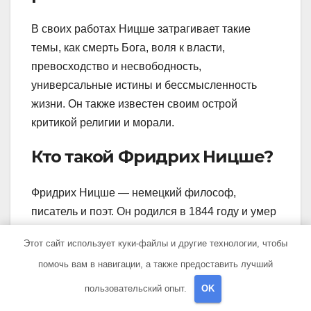
В своих работах Ницше затрагивает такие
темы, как смерть Бога, воля к власти,
превосходство и несвободность,
универсальные истины и бессмысленность
жизни. Он также известен своим острой
критикой религии и морали.
Кто такой Фридрих Ницше?
Фридрих Ницше — немецкий философ,
писатель и поэт. Он родился в 1844 году и умер
в 1900 году. Ницше был одним из самых
Этот сайт использует куки-файлы и другие технологии, чтобы
влиятельных мыслителей своего времени и
помочь вам в навигации, а также предоставить лучший
оказал огромное влияние на философию,
литературу и культуру в целом.
пользовательский опыт.
OK