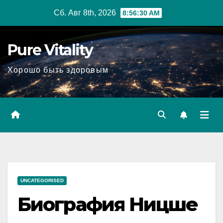
Перейти
Сб. Авг 8th, 2026
8:56:31 AM
к
содержимому
Pure Vitality
Хорошо быть здоровым
UNCATEGORISED
Биография Ницше