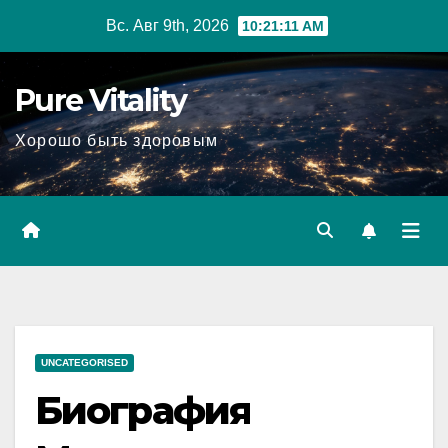
Перейти
Вс. Авг 9th, 2026
10:21:12 AM
к
содержимому
Pure Vitality
Хорошо быть здоровым
UNCATEGORISED
Биография