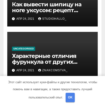
Как вывести шипицу на
ноге уксусом: рецепт
приготовления
АПР 24, 2021
STUDIOHALLO_
компрессов и теста
UNCATEGORISED
Характерные отличия
фурункула от других
заболеваний
АПР 24, 2021
ZNAKCOMSTVA_
Этот сайт использует куки-файлы и другие технологии, чтобы
помочь вам в навигации, а также предоставить лучший
пользовательский опыт.
OK
Добавить комментарий