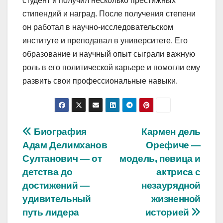
студент и получил несколько престижных
стипендий и наград. После получения степени
он работал в научно-исследовательском
институте и преподавал в университете. Его
образование и научный опыт сыграли важную
роль в его политической карьере и помогли ему
развить свои профессиональные навыки.
Навигация
Биография
Кармен дель
Адам Делимханов
Орефиче —
по
Султанович — от
модель, певица и
записям
детства до
актриса с
достижений —
незаурядной
удивительный
жизненной
путь лидера
историей