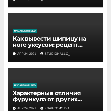
UNCATEGORISED
Как вывести шипицу на
ноге уксусом: рецепт
приготовления
АПР 24, 2021
STUDIOHALLO_
компрессов и теста
UNCATEGORISED
Характерные отличия
фурункула от других
заболеваний
АПР 24, 2021
ZNAKCOMSTVA_