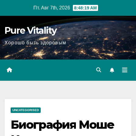
Перейти
Пт. Авг 7th, 2026
8:48:20 AM
к
содержимому
Pure Vitality
Хорошо быть здоровым
UNCATEGORISED
Биография Моше