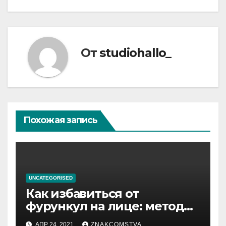
От
studiohallo_
Похожая запись
UNCATEGORISED
Как избавиться от
фурункул на лице: методы
лечения
АПР 24, 2021
ZNAKCOMSTVA_