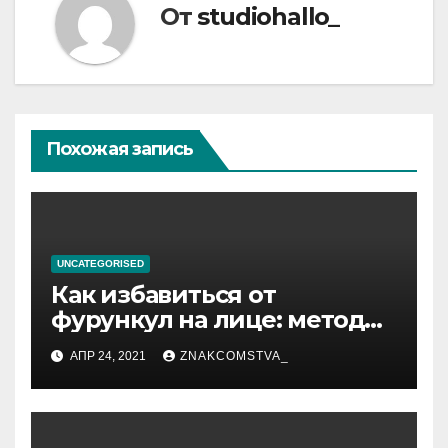
От
studiohallo_
Похожая запись
UNCATEGORISED
Как избавиться от
фурункул на лице: методы
лечения
АПР 24, 2021
ZNAKCOMSTVA_