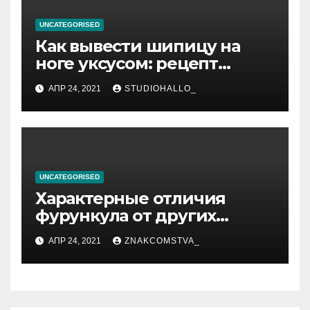
UNCATEGORISED
Как вывести шипицу на
ноге уксусом: рецепт
приготовления
АПР 24, 2021
STUDIOHALLO_
компрессов и теста
UNCATEGORISED
Характерные отличия
фурункула от других
заболеваний
АПР 24, 2021
ZNAKCOMSTVA_