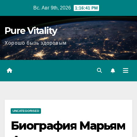
Перейти
Вс. Авг 9th, 2026
1:16:42 PM
к
содержимому
Pure Vitality
Хорошо быть здоровым
UNCATEGORISED
Биография Марьям