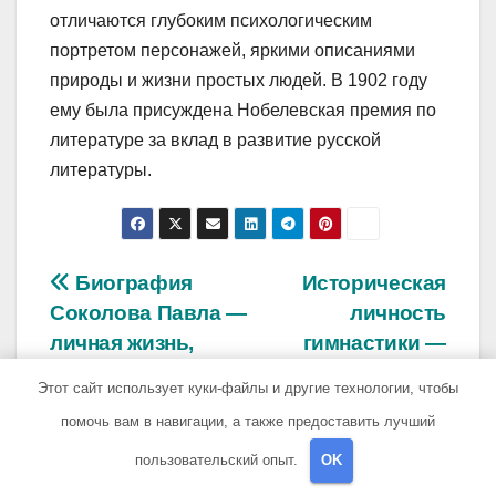
отличаются глубоким психологическим
портретом персонажей, яркими описаниями
природы и жизни простых людей. В 1902 году
ему была присуждена Нобелевская премия по
литературе за вклад в развитие русской
литературы.
Навигация
Биография
Историческая
Соколова Павла —
личность
по
личная жизнь,
гимнастики —
записям
семья, фото
Ольга Корбут –
Этот сайт использует куки-файлы и другие технологии, чтобы
Новости и
биография,
помочь вам в навигации, а также предоставить лучший
интересные факты
достижения и
личная жизнь
пользовательский опыт.
OK
легендарной