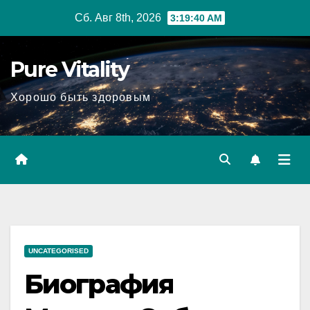
Перейти
Сб. Авг 8th, 2026
3:19:41 AM
к
содержимому
Pure Vitality
Хорошо быть здоровым
UNCATEGORISED
Биография