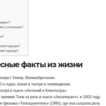
Миррен?
ыми успешными?
ен?
воей карьере?
оей карьере?
есные факты из жизни
ехерст Хевер, Великобритания.
-х годах, играя в театре и телевидении.
атра в пьесе «Антоний и Клеопатра».
ремию Тони за роль в пьесе «Акселерант», в 2002 году.
е фильма «Телохранитель» (1980), где она сыграла роль