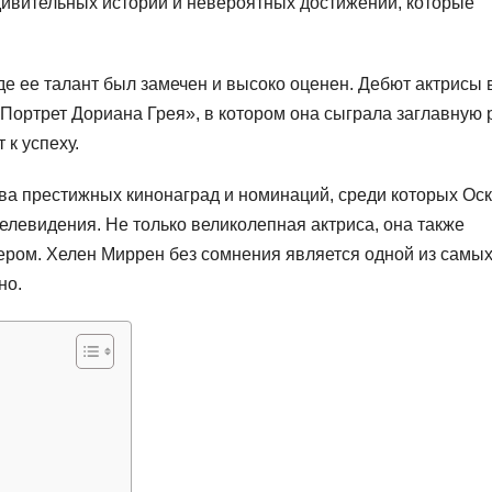
ивительных историй и невероятных достижений, которые
де ее талант был замечен и высоко оценен. Дебют актрисы 
«Портрет Дориана Грея», в котором она сыграла заглавную 
 к успеху.
а престижных кинонаград и номинаций, среди которых Оск
телевидения. Не только великолепная актриса, она также
ром. Хелен Миррен без сомнения является одной из самы
но.