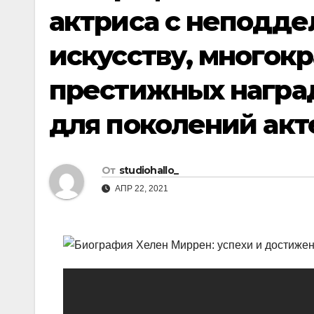
актриса с неподде
искусству, многокр
престижных наград
для поколений акт
От
studiohallo_
АПР 22, 2021