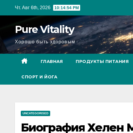
Перейти
Чт. Авг 6th, 2026
10:14:55 PM
к
содержимому
Pure Vitality
Хорошо быть здоровым
ГЛАВНАЯ
ПРОДУКТЫ ПИТАНИЯ
СПОРТ И ЙОГА
UNCATEGORISED
Биография Хелен 