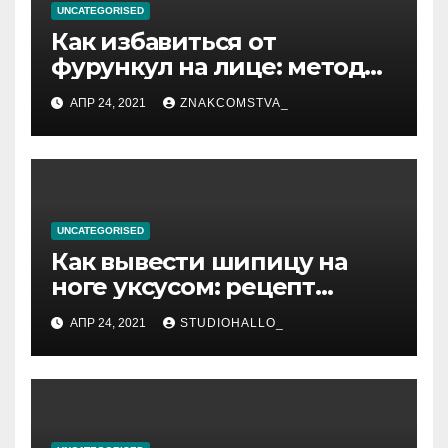
UNCATEGORISED
Как избавиться от
фурункул на лице: методы
лечения
АПР 24, 2021
ZNAKCOMSTVA_
UNCATEGORISED
Как вывести шипицу на
ноге уксусом: рецепт
приготовления
АПР 24, 2021
STUDIOHALLO_
компрессов и теста