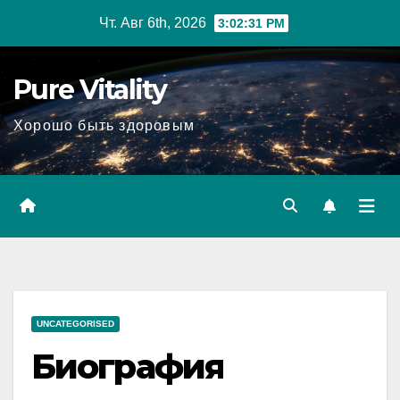
Перейти
Чт. Авг 6th, 2026
3:02:32 PM
к
содержимому
Pure Vitality
Хорошо быть здоровым
UNCATEGORISED
Биография