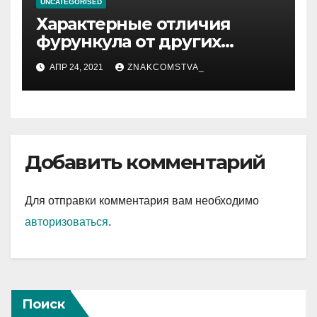
UNCATEGORISED
Характерные отличия
фурункула от других
заболеваний
АПР 24, 2021
ZNAKCOMSTVA_
Добавить комментарий
Для отправки комментария вам необходимо
авторизоваться
.
Поиск