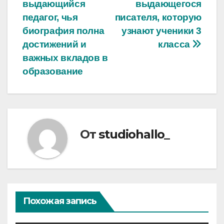
по
выдающийся
выдающегося
записям
педагог, чья
писателя, которую
биография полна
узнают ученики 3
достижений и
класса
важных вкладов в
образование
От
studiohallo_
Похожая запись