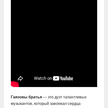
Гаязовы братья
— это дуэт талантливых
музыкантов, который завоевал сердца