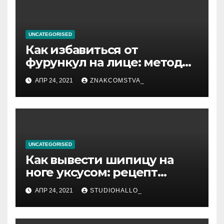
UNCATEGORISED
Как избавиться от
фурункул на лице: методы
лечения
АПР 24, 2021
ZNAKCOMSTVA_
UNCATEGORISED
Как вывести шипицу на
ноге уксусом: рецепт
приготовления
АПР 24, 2021
STUDIOHALLO_
компрессов и теста