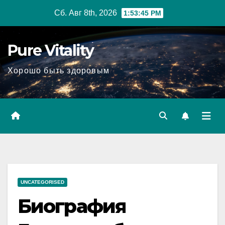
Перейти
Сб. Авг 8th, 2026
1:53:46 PM
к
содержимому
Pure Vitality
Хорошо быть здоровым
UNCATEGORISED
Биография