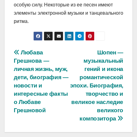
особую силу. Некоторые из ее песен имеют
элементы электронной музыки и танцевального
ритма.
Навигация
Любава
Шопен —
Грешнова —
музыкальный
по
личная жизнь, муж,
гений и икона
записям
дети, биография —
романтической
новости и
эпохи. Биография,
интересные факты
творчество и
о Любаве
великое наследие
Грешновой
великого
композитора