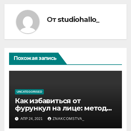
От
studiohallo_
Похожая запись
UNCATEGORISED
Как избавиться от
фурункул на лице: методы
лечения
АПР 24, 2021
ZNAKCOMSTVA_