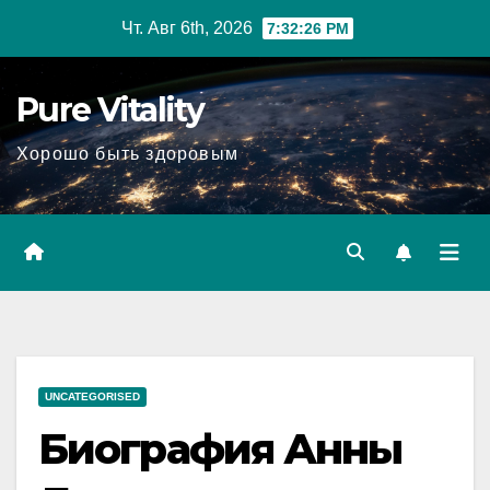
Перейти
Чт. Авг 6th, 2026
7:32:27 PM
к
содержимому
Pure Vitality
Хорошо быть здоровым
UNCATEGORISED
Биография Анны