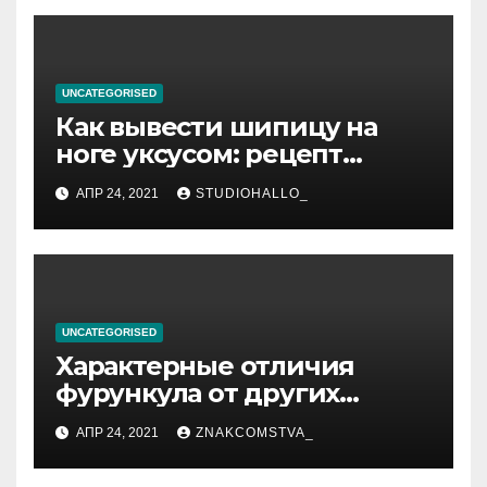
UNCATEGORISED
Как вывести шипицу на
ноге уксусом: рецепт
приготовления
АПР 24, 2021
STUDIOHALLO_
компрессов и теста
UNCATEGORISED
Характерные отличия
фурункула от других
заболеваний
АПР 24, 2021
ZNAKCOMSTVA_