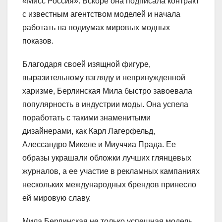
«Мисс Россия». Вскоре она подписала контракт
с известным агентством моделей и начала
работать на подиумах мировых модных
показов.
Благодаря своей изящной фигуре,
выразительному взгляду и непринужденной
харизме, Берлинская Мила быстро завоевала
популярность в индустрии моды. Она успела
поработать с такими знаменитыми
дизайнерами, как Карл Лагерфельд,
Алессандро Микеле и Миуччиа Прада. Ее
образы украшали обложки лучших глянцевых
журналов, а ее участие в рекламных кампаниях
нескольких международных брендов принесло
ей мировую славу.
Мила Берлинская не только успешная модель,