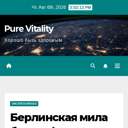
Перейти
Чт. Авг 6th, 2026
3:02:15 PM
к
содержимому
Pure Vitality
Хорошо быть здоровым
UNCATEGORISED
Берлинская мила