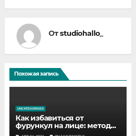
От
studiohallo_
Похожая запись
UNCATEGORISED
Как избавиться от
фурункул на лице: методы
лечения