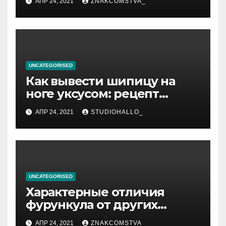
АПР 24, 2021
ZNAKCOMSTVA_
UNCATEGORISED
Как вывести шипицу на
ноге уксусом: рецепт
приготовления
АПР 24, 2021
STUDIOHALLO_
компрессов и теста
UNCATEGORISED
Характерные отличия
фурункула от других
заболеваний
АПР 24, 2021
ZNAKCOMSTVA_