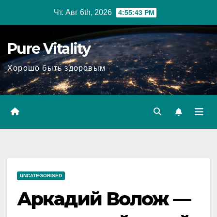
Перейти
Чт. Авг 6th, 2026
4:55:44 PM
к
содержимому
Pure Vitality
Хорошо быть здоровым
UNCATEGORISED
Аркадий Волож —