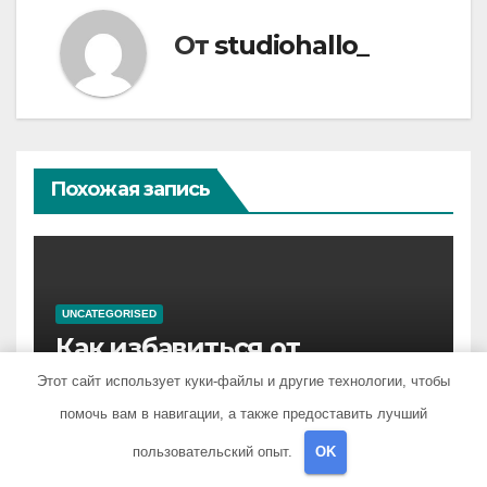
От
studiohallo_
Похожая запись
UNCATEGORISED
Как избавиться от
фурункул на лице: методы
Этот сайт использует куки-файлы и другие технологии, чтобы
лечения
помочь вам в навигации, а также предоставить лучший
АПР 24, 2021
ZNAKCOMSTVA_
пользовательский опыт.
OK