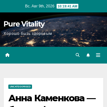
Перейти
Вс. Авг 9th, 2026
10:19:42 AM
к
содержимому
Pure Vitality
Хорошо быть здоровым
UNCATEGORISED
Анна Каменкова —