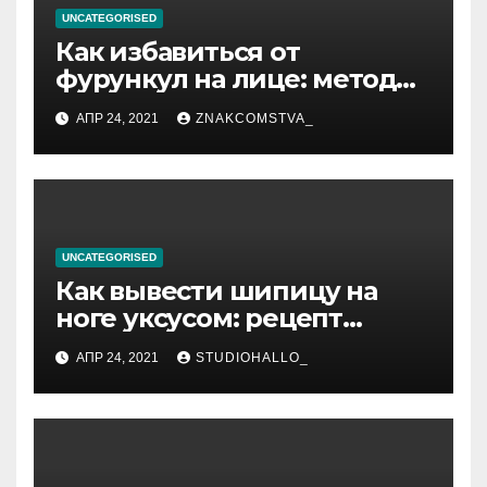
UNCATEGORISED
Как избавиться от
фурункул на лице: методы
лечения
АПР 24, 2021
ZNAKCOMSTVA_
UNCATEGORISED
Как вывести шипицу на
ноге уксусом: рецепт
приготовления
АПР 24, 2021
STUDIOHALLO_
компрессов и теста