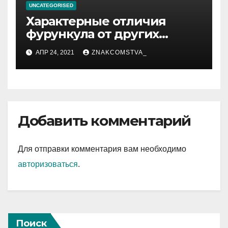
UNCATEGORISED
Характерные отличия
фурункула от других
заболеваний
АПР 24, 2021
ZNAKCOMSTVA_
Добавить комментарий
Для отправки комментария вам необходимо
авторизоваться
.
Поиск