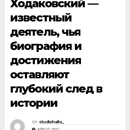
Ходаковский —
известный
деятель, чья
биография и
достижения
оставляют
глубокий след в
истории
От
studiohallo_
АПР 22, 2021