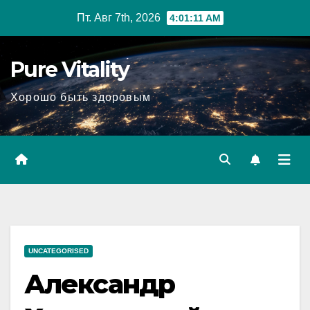
Перейти
Пт. Авг 7th, 2026
4:01:12 AM
к
содержимому
Pure Vitality
Хорошо быть здоровым
UNCATEGORISED
Александр