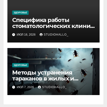
ЗДОРОВЬЕ
Специфика работы
стоматологических клиник
в мегаполисе
ИЮЛ 16, 2026
STUDIOHALLO_
ЗДОРОВЬЕ
Методы устранения
тараканов в жилых и
нежилых помещениях
ИЮЛ 7, 2026
STUDIOHALLO_