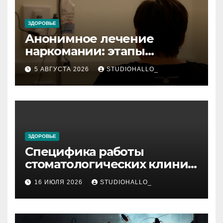
ЗДОРОВЬЕ
Анонимное лечение
наркомании: этапы
детоксикации,
5 АВГУСТА 2026
STUDIOHALLO_
реабилитации и УБОД
ЗДОРОВЬЕ
Специфика работы
стоматологических клиник
в мегаполисе
16 ИЮЛЯ 2026
STUDIOHALLO_