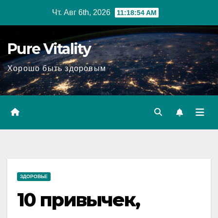
Перейти
Чт. Авг 6th, 2026
11:18:55 AM
к
содержимому
Pure Vitality
Хорошо быть здоровым
ЗДОРОВЬЕ
10 привычек,