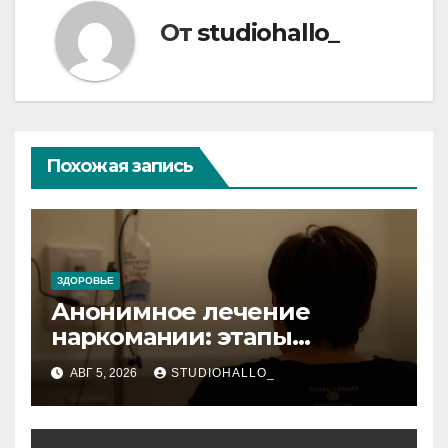
От
studiohallo_
Похожая запись
ЗДОРОВЬЕ
Анонимное лечение
наркомании: этапы
детоксикации,
АВГ 5, 2026
STUDIOHALLO_
реабилитации и УБОД